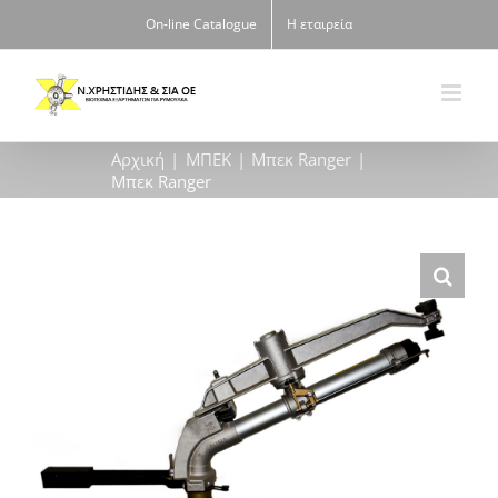
Μετάβαση
On-line Catalogue
Η εταιρεία
στο
περιεχόμενο
Αρχική
MΠΕΚ
Μπεκ Ranger
Μπεκ Ranger