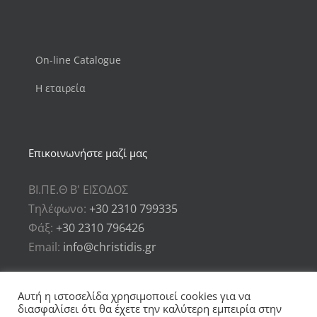
On-line Catalogue
Η εταιρεία
Επικοινωνήστε μαζί μας
ΒΙ.ΠΕ.Θ Β' ΕΙΣΟΔΟΣ
Τηλέφωνο:
+30 2310 799335
Φάξ:
+30 2310 796426
Email:
info@christidis.gr
Αυτή η ιστοσελίδα χρησιμοποιεί cookies για να
διασφαλίσει ότι θα έχετε την καλύτερη εμπειρία στην