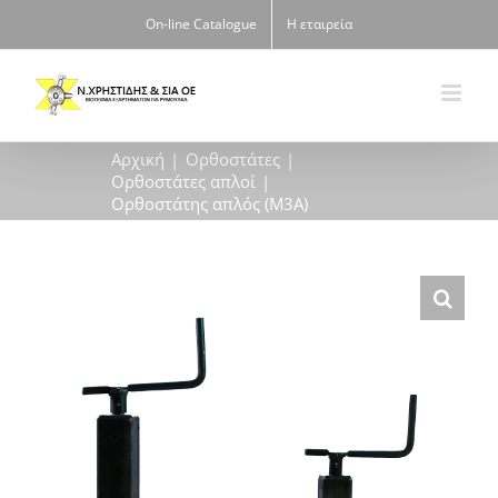
Μετάβαση
On-line Catalogue
Η εταιρεία
στο
περιεχόμενο
Αρχική
Ορθοστάτες
Ορθοστάτες απλοί
Ορθοστάτης απλός (M3A)