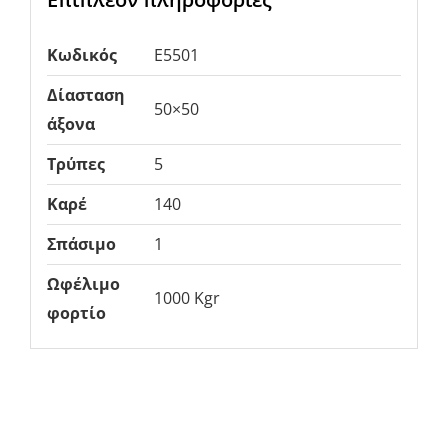
Κωδικός
E5501
Δίασταση
50×50
άξονα
Τρύπες
5
Καρέ
140
Σπάσιμο
1
Ωφέλιμο
1000 Kgr
φορτίο