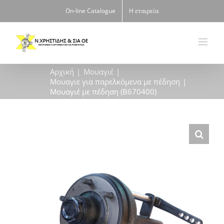
Μετάβαση
On-line Catalogue
Η εταιρεία
στο
περιεχόμενο
Αρχική
Μουαγιέ
Μουαγιε για παρελκόμενα με πέδηση
Μουαγιέ με πέδηση (B670400)